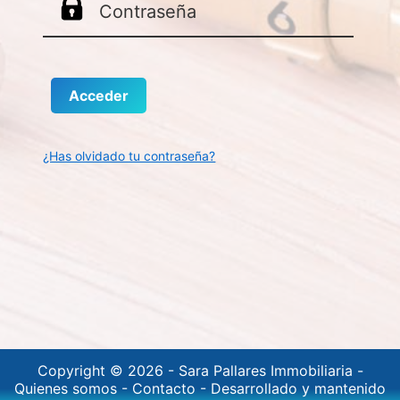
¿Has olvidado tu contraseña?
Copyright © 2026 -
Sara Pallares Immobiliaria
-
Quienes somos
-
Contacto
-
Desarrollado y mantenido