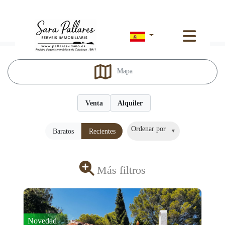
Compra venta o alquiler de chalet en L´Ametlla de Mar
Mapa
Venta
Alquiler
Ordenar por
Baratos
Recientes
Más filtros
Novedad