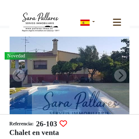
Venta de chalet en L´Ametlla de Mar, urb les tres cales
Novedad
26-103
Referencia:
Chalet en venta