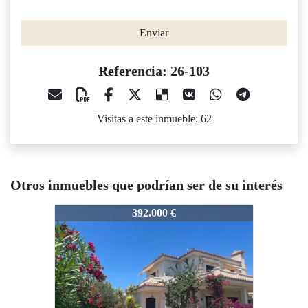
Enviar
Referencia: 26-103
Visitas a este inmueble: 62
Otros inmuebles que podrían ser de su interés
26-103
26-103
2
392.000 €
260.000 €
Novedad
Ocasión