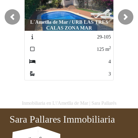
Previous
Next
L´Ametlla de Mar / URB LAS TRES
L´Ametlla de Mar / URB LAS TRES
CALAS ZONA MAR
CALAS
29-105
39-108
2
2
125
m
93
m
4
2
3
1
Inmobiliaria en L\'Ametlla de Mar | Sara Pallarés
Sara Pallares Immobiliaria