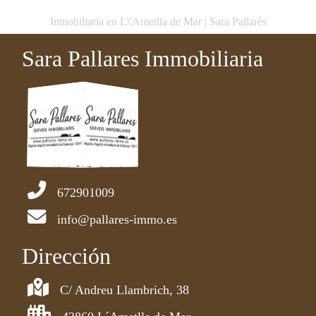
Inmobiliaria en L\'Ametlla de Mar | Sara Pallarés
Sara Pallares Immobiliaria
672901009
info@pallares-immo.es
Dirección
C/ Andreu Llambrich, 38