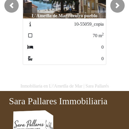
Previous
Next
L´Ametlla de Mar / centro pueblo
L´Ametlla de Mar / CENTRO
10-55059_copia
14-55062_copia
2
2
70
m
79
m
0
3
0
1
Inmobiliaria en L\'Ametlla de Mar | Sara Pallarés
Sara Pallares Immobiliaria